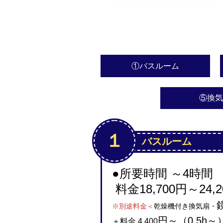
①バスルーム
⑤換気
１
バスルーム
●所要時間 ～4時間
料金
18,700円～24,
※別途料金
＜
乾燥機付き換気扇・
円～（0.5h～
＋料金 4,400