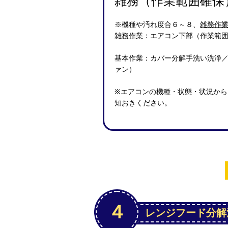
雑務（作業範囲確保
※機種や汚れ度合６～８、
雑務作
雑務作業
：エアコン下部（作業範
基本作業：カバー分解手洗い洗浄／
ァン）
※エアコンの機種・状態・状況か
知おきください。
４
レンジフード分解