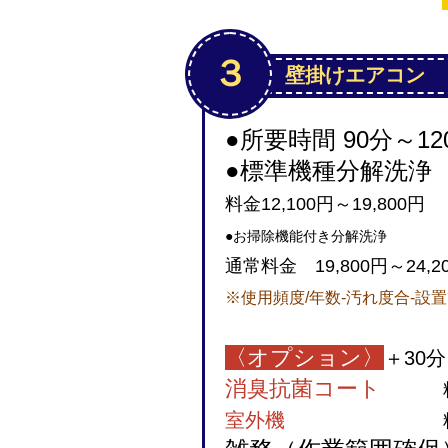
３
壁掛けエアコン
●所要時間 90分～12
●標準機種分解
料金12,100円～19,800円
●お掃除機能付き分解洗浄
通常料金 19,800円～24,2
※使用頻度/年数-汚れ度合-設
〈オプション〉
＋30
消臭抗菌コート
室外機