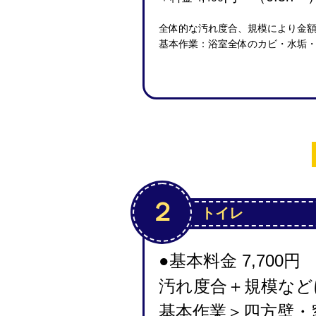
全体的な汚れ度合、規模により金
基本作業：浴室全体のカビ・水垢
２
トイレ
●
基本料金 7,700
円
汚れ度合＋規模など
基本作業＞四方壁・