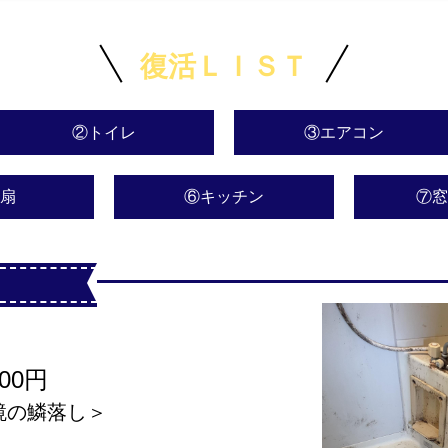
復活ＬＩＳＴ
②トイレ
③エアコン
扇
⑥キッチン
⑦窓
200円
鏡の鱗落し＞
）