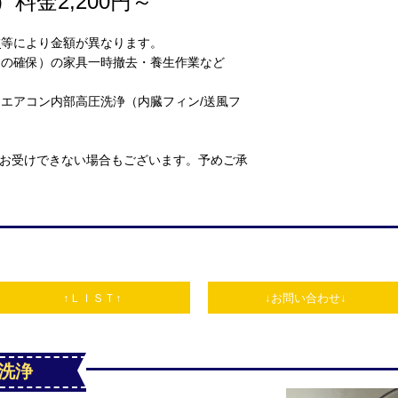
）
料金2,200円～
業
等により金額が異なります。
囲の確保）の家具一時撤去・養生作業など
エアコン内部高圧洗浄（内臓フィン/送風フ
らお受けできない場合もございます。予めご承
↑ＬＩＳＴ↑
↓お問い合わせ↓
洗浄