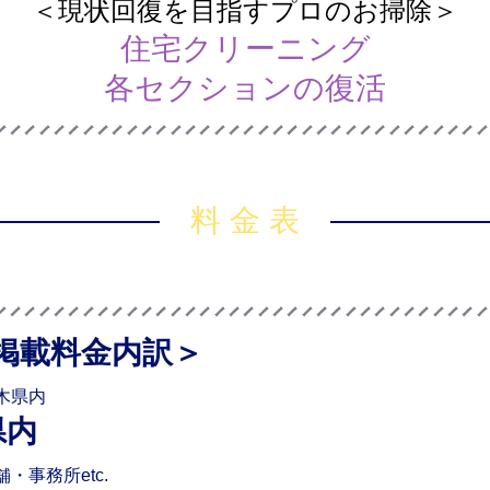
＜現状回復を目指すプロのお掃除＞
住宅クリーニング
各セクションの復活
料 金 表
掲載料金内訳＞
木県内
県内
事務所etc.