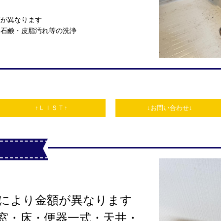
額が異なります
・石鹸・皮脂汚れ等の洗浄
↑ＬＩＳＴ↑
↓お問い合わせ↓
により金額が異なります
窓・床・便器一式・天井・